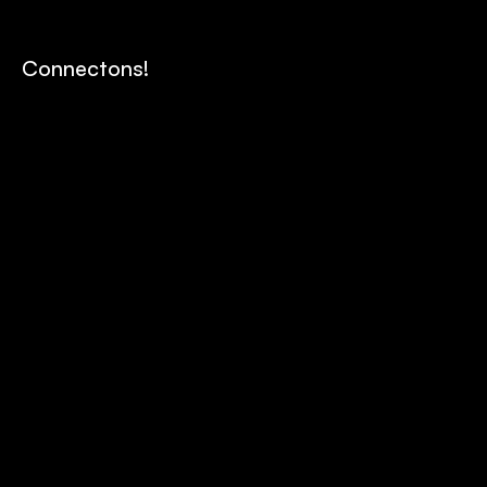
Connectons!
Contactez-nous
Envoy
Historique
Carrières
Équipe